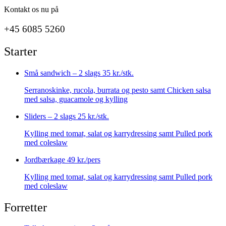
Kontakt os nu på
+45 6085 5260
Starter
Små sandwich – 2 slags
35 kr./stk.
Serranoskinke, rucola, burrata og pesto samt Chicken salsa
med salsa, guacamole og kylling
Sliders – 2 slags
25 kr./stk.
Kylling med tomat, salat og karrydressing samt Pulled pork
med coleslaw
Jordbærkage
49 kr./pers
Kylling med tomat, salat og karrydressing samt Pulled pork
med coleslaw
Forretter