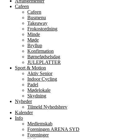
Arrangementer
Cafeen
Cafeen
Busmenu
Takeaway
Frokostordning
Minde
Møde
Bryllup
Konfirmation
Børnefødselsdag
JULEPLATTER
Sport & Motion
Aktiv Senior
Indoor Cycling
Padel
Mødelokale
Skydning
Nyheder
Tilmeld Nyhedsbrev
Kalender
Info
Medlemskab
Foreningen ARENA SYD
Foreninger