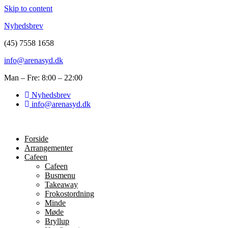
Skip to content
Nyhedsbrev
(45) 7558 1658
info@arenasyd.dk
Man – Fre: 8:00 – 22:00
Nyhedsbrev
info@arenasyd.dk
Forside
Arrangementer
Cafeen
Cafeen
Busmenu
Takeaway
Frokostordning
Minde
Møde
Bryllup