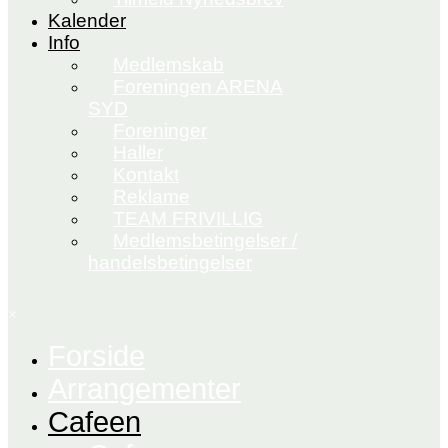
Kalender
Info
Medlemskab
Foreningen ARENA
SYD
Foreninger
Haller
Kontakt
Reklame
TEAM FRIVILLIG
Medlemsbetingelser /
handelsbetingelser
×
Forside
Arrangementer
Cafeen