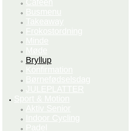
Cafeen
Busmenu
Takeaway
Frokostordning
Minde
Møde
Bryllup
Konfirmation
Børnefødselsdag
JULEPLATTER
Sport & Motion
Aktiv Senior
Indoor Cycling
Padel