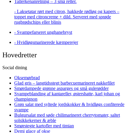
Tallerkenanretning – 3 små retter.
- Laksetatar rørt med citron, hakkede rødløg og kapers –
toppet med citroncreme + dild. Serveret med sprøde
rugbrødschips eller blinis
- Svampefarseret unghanebryst
- Hvidløgsmarinerede kæmperejer
Hovedretter
Social dining
Oksemørbrad
Glad gris – langtidsstegt barbecuemarineret nakkefilet
Smørdampede grønne asparges og små gulerødder
Svampeblanding af kantareller, østershatte, karl johan og
champignon
Grøn salat med syltede jordskokker & hvidløgs confiterede
svampe
Bulgursalat med søde chilimarineret cherrytomater, saltet
solsikkekerner & æble
Smørstegte kartofler med timian
Demi glace af okse