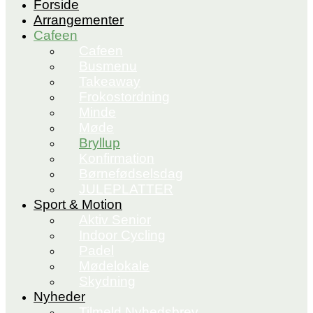
Forside
Arrangementer
Cafeen
Cafeen
Busmenu
Takeaway
Frokostordning
Minde
Møde
Bryllup
Konfirmation
Børnefødselsdag
JULEPLATTER
Sport & Motion
Aktiv Senior
Indoor Cycling
Padel
Mødelokale
Skydning
Nyheder
Tilmeld Nyhedsbrev