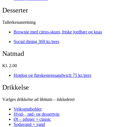
Desserter
Tallerkenanretning
Brownie med citrus-skum, friske jordbær og knas
Social dining 369 kr./pers
Natmad
Kl. 2.00
Hotdog og flæskestegssandwich
75 kr./pers
Drikkelse
Vælges drikkelse ad libitum – inkluderer
Velkomstbobler
Hvid- , rød- og dessertvin
Øl – pilsner + classic
Sodavand + vand