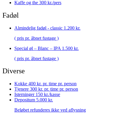
Kaffe og the
300 kr./pers
Fadøl
Almindelig fadøl - classic
1.200 kr.
( pris pr. åbnet fustage )
Special øl – Blanc – IPA
1.500 kr.
( pris pr. åbnet fustage )
Diverse
Kokke
400 kr. pr. time pr. person
Tjenere
300 kr. pr. time pr. person
Isterninger
150 kr./kasse
Depositum
5.000 kr.
Beløbet refunderes ikke ved aflysning
Vores dedikerede team
Står klar til at hjælpe!