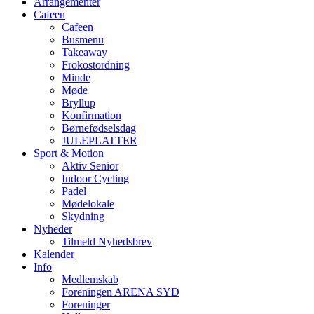
Arrangementer
Cafeen
Cafeen
Busmenu
Takeaway
Frokostordning
Minde
Møde
Bryllup
Konfirmation
Børnefødselsdag
JULEPLATTER
Sport & Motion
Aktiv Senior
Indoor Cycling
Padel
Mødelokale
Skydning
Nyheder
Tilmeld Nyhedsbrev
Kalender
Info
Medlemskab
Foreningen ARENA SYD
Foreninger