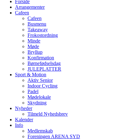
Forside
Arrangementer
Cafeen
Cafeen
Busmenu
Takeaway
Frokostordning
Minde
Møde
Bryllup
Konfirmation
Børnefødselsdag
JULEPLATTER
Sport & Motion
Aktiv Senior
Indoor Cycling
Padel
Mødelokale
Skydning
Nyheder
Tilmeld Nyhedsbrev
Kalender
Info
Medlemskab
Foreningen ARENA SYD