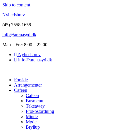
Skip to content
Nyhedsbrev
(45) 7558 1658
info@arenasyd.dk
Man – Fre: 8:00 – 22:00
Nyhedsbrev
info@arenasyd.dk
Forside
Arrangementer
Cafeen
Cafeen
Busmenu
Takeaway
Frokostordning
Minde
Møde
Bryllup