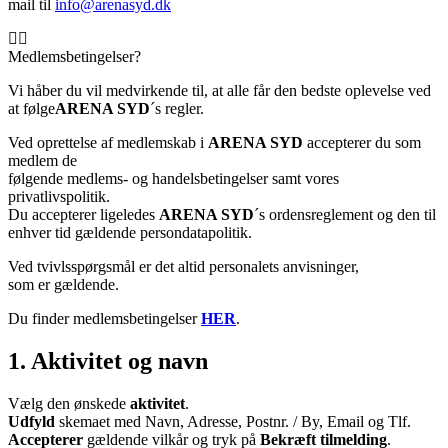
mail til
info@arenasyd.dk
Medlemsbetingelser?
Vi håber du vil medvirkende til, at alle får den bedste oplevelse ved
at følge
ARENA SYD
´s regler.
Ved oprettelse af medlemskab i
ARENA SYD
accepterer du som
medlem de
følgende medlems- og handelsbetingelser samt vores
privatlivspolitik.
Du accepterer ligeledes
ARENA SYD
´s ordensreglement og den til
enhver tid gældende persondatapolitik.
Ved tvivlsspørgsmål er det altid personalets anvisninger,
som er gældende.
Du finder medlemsbetingelser
HER
.
1. Aktivitet og navn
Vælg den ønskede
aktivitet
.
Udfyld
skemaet med Navn, Adresse, Postnr. / By, Email og Tlf.
Accepterer
gældende vilkår og tryk på
Bekræft tilmelding
.