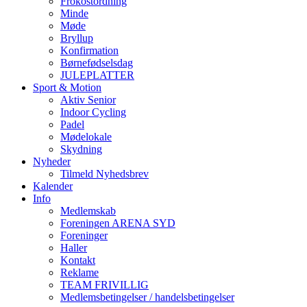
Frokostordning
Minde
Møde
Bryllup
Konfirmation
Børnefødselsdag
JULEPLATTER
Sport & Motion
Aktiv Senior
Indoor Cycling
Padel
Mødelokale
Skydning
Nyheder
Tilmeld Nyhedsbrev
Kalender
Info
Medlemskab
Foreningen ARENA SYD
Foreninger
Haller
Kontakt
Reklame
TEAM FRIVILLIG
Medlemsbetingelser / handelsbetingelser