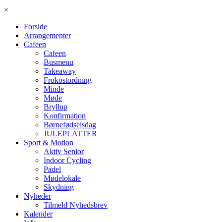
×
Forside
Arrangementer
Cafeen
Cafeen
Busmenu
Takeaway
Frokostordning
Minde
Møde
Bryllup
Konfirmation
Børnefødselsdag
JULEPLATTER
Sport & Motion
Aktiv Senior
Indoor Cycling
Padel
Mødelokale
Skydning
Nyheder
Tilmeld Nyhedsbrev
Kalender