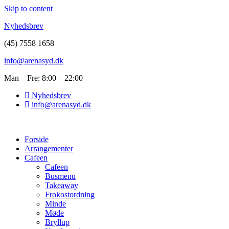
Skip to content
Nyhedsbrev
(45) 7558 1658
info@arenasyd.dk
Man – Fre: 8:00 – 22:00
Nyhedsbrev
info@arenasyd.dk
Forside
Arrangementer
Cafeen
Cafeen
Busmenu
Takeaway
Frokostordning
Minde
Møde
Bryllup