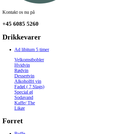
Kontakt os nu på
+45 6085 5260
Drikkevarer
Ad libitum 5 timer
Velkomstbobler
Hvidvin
Rødvin
Dessertvin
Alkoholfri vin
Fadøl ( 7 Slags)
Special øl
Sodavand
Kaffe/ The
Likør
Forret
Buffe