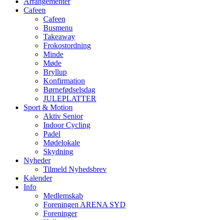
Arrangementer
Cafeen
Cafeen
Busmenu
Takeaway
Frokostordning
Minde
Møde
Bryllup
Konfirmation
Børnefødselsdag
JULEPLATTER
Sport & Motion
Aktiv Senior
Indoor Cycling
Padel
Mødelokale
Skydning
Nyheder
Tilmeld Nyhedsbrev
Kalender
Info
Medlemskab
Foreningen ARENA SYD
Foreninger