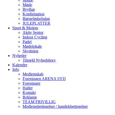
Minde
Møde
Bryllup
Konfirmation
Børnefødselsdag
JULEPLATTER
Sport & Motion
Aktiv Senior
Indoor Cycling
Padel
Mødelokale
Skydning
Nyheder
Tilmeld Nyhedsbrev
Kalender
Info
Medlemskab
Foreningen ARENA SYD
Foreninger
Haller
Kontakt
Reklame
TEAM FRIVILLIG
Medlemsbetingelser / handelsbetingelser