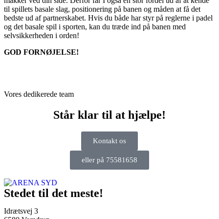
makker ved din side. Derfor får I også en stor fordel ud af at kende
til spillets basale slag, positionering på banen og måden at få det
bedste ud af partnerskabet. Hvis du både har styr på reglerne i padel
og det basale spil i sporten, kan du træde ind på banen med
selvsikkerheden i orden!
GOD FORNØJELSE!
Vores dedikerede team
Står klar til at hjælpe!
Kontakt os
eller på 75581658
Stedet til det meste!
Idrætsvej 3