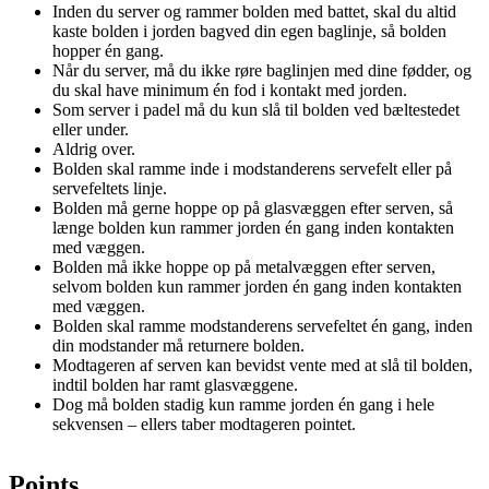
Inden du server og rammer bolden med battet, skal du altid
kaste bolden i jorden bagved din egen baglinje, så bolden
hopper én gang.
Når du server, må du ikke røre baglinjen med dine fødder, og
du skal have minimum én fod i kontakt med jorden.
Som server i padel må du kun slå til bolden ved bæltestedet
eller under.
Aldrig over.
Bolden skal ramme inde i modstanderens servefelt eller på
servefeltets linje.
Bolden må gerne hoppe op på glasvæggen efter serven, så
længe bolden kun rammer jorden én gang inden kontakten
med væggen.
Bolden må ikke hoppe op på metalvæggen efter serven,
selvom bolden kun rammer jorden én gang inden kontakten
med væggen.
Bolden skal ramme modstanderens servefeltet én gang, inden
din modstander må returnere bolden.
Modtageren af serven kan bevidst vente med at slå til bolden,
indtil bolden har ramt glasvæggene.
Dog må bolden stadig kun ramme jorden én gang i hele
sekvensen – ellers taber modtageren pointet.
Points