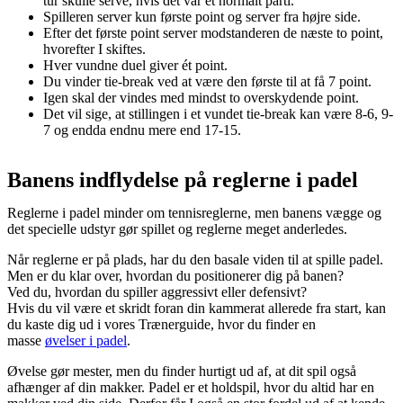
tur skulle serve, hvis det var et normalt parti.
Spilleren server kun første point og server fra højre side.
Efter det første point server modstanderen de næste to point,
hvorefter I skiftes.
Hver vundne duel giver ét point.
Du vinder tie-break ved at være den første til at få 7 point.
Igen skal der vindes med mindst to overskydende point.
Det vil sige, at stillingen i et vundet tie-break kan være 8-6, 9-
7 og endda endnu mere end 17-15.
Banens indflydelse på reglerne i padel
Reglerne i padel minder om tennisreglerne, men banens vægge og
det specielle udstyr gør spillet og reglerne meget anderledes.
Når reglerne er på plads, har du den basale viden til at spille padel.
Men er du klar over, hvordan du positionerer dig på banen?
Ved du, hvordan du spiller aggressivt eller defensivt?
Hvis du vil være et skridt foran din kammerat allerede fra start, kan
du kaste dig ud i vores Trænerguide, hvor du finder en
masse
øvelser i padel
.
Øvelse gør mester, men du finder hurtigt ud af, at dit spil også
afhænger af din makker. Padel er et holdspil, hvor du altid har en