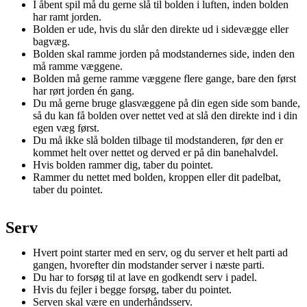
I åbent spil må du gerne slå til bolden i luften, inden bolden
har ramt jorden.
Bolden er ude, hvis du slår den direkte ud i sidevægge eller
bagvæg.
Bolden skal ramme jorden på modstandernes side, inden den
må ramme væggene.
Bolden må gerne ramme væggene flere gange, bare den først
har rørt jorden én gang.
Du må gerne bruge glasvæggene på din egen side som bande,
så du kan få bolden over nettet ved at slå den direkte ind i din
egen væg først.
Du må ikke slå bolden tilbage til modstanderen, før den er
kommet helt over nettet og derved er på din banehalvdel.
Hvis bolden rammer dig, taber du pointet.
Rammer du nettet med bolden, kroppen eller dit padelbat,
taber du pointet.
Serv
Hvert point starter med en serv, og du server et helt parti ad
gangen, hvorefter din modstander server i næste parti.
Du har to forsøg til at lave en godkendt serv i padel.
Hvis du fejler i begge forsøg, taber du pointet.
Serven skal være en underhåndsserv.