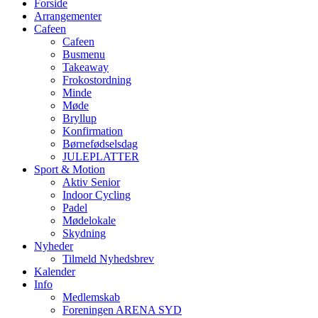
Forside
Arrangementer
Cafeen
Cafeen
Busmenu
Takeaway
Frokostordning
Minde
Møde
Bryllup
Konfirmation
Børnefødselsdag
JULEPLATTER
Sport & Motion
Aktiv Senior
Indoor Cycling
Padel
Mødelokale
Skydning
Nyheder
Tilmeld Nyhedsbrev
Kalender
Info
Medlemskab
Foreningen ARENA SYD