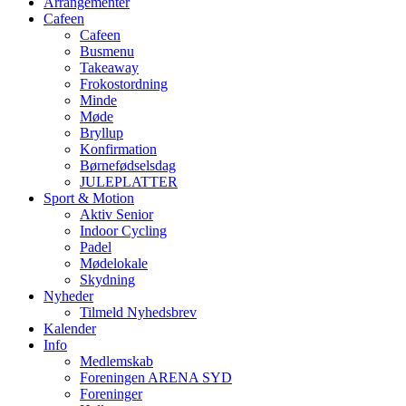
Arrangementer
Cafeen
Cafeen
Busmenu
Takeaway
Frokostordning
Minde
Møde
Bryllup
Konfirmation
Børnefødselsdag
JULEPLATTER
Sport & Motion
Aktiv Senior
Indoor Cycling
Padel
Mødelokale
Skydning
Nyheder
Tilmeld Nyhedsbrev
Kalender
Info
Medlemskab
Foreningen ARENA SYD
Foreninger