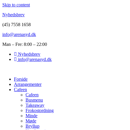
Skip to content
Nyhedsbrev
(45) 7558 1658
info@arenasyd.dk
Man – Fre: 8:00 – 22:00
Nyhedsbrev
info@arenasyd.dk
Forside
Arrangementer
Cafeen
Cafeen
Busmenu
Takeaway
Frokostordning
Minde
Møde
Bryllup